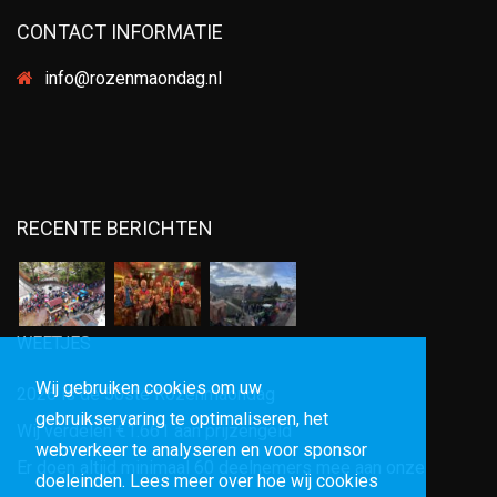
CONTACT INFORMATIE
info@rozenmaondag.nl
RECENTE BERICHTEN
WEETJES
Wij gebruiken cookies om uw
2026 is de 50ste Rozenmaondag
gebruikservaring te optimaliseren, het
Wij verdelen €1.661 aan prijzengeld
webverkeer te analyseren en voor sponsor
Er doen altijd minimaal 60 deelnemers mee aan onze
doeleinden. Lees meer over hoe wij cookies