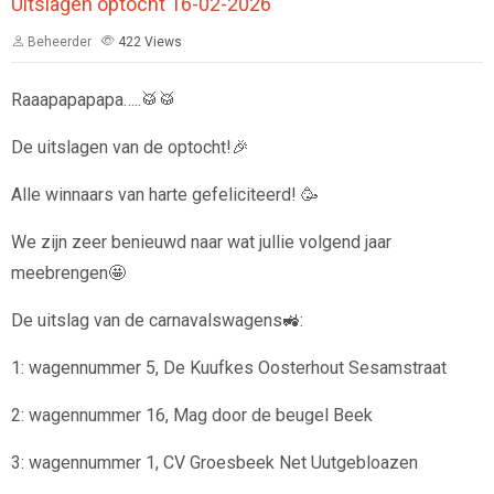
Uitslagen optocht 16-02-2026
Beheerder
422
Views
Raaapapapapa…..🥁🥁
De uitslagen van de optocht!🎉
Alle winnaars van harte gefeliciteerd! 🥳
We zijn zeer benieuwd naar wat jullie volgend jaar
meebrengen🤩
De uitslag van de carnavalswagens🚜:
1: wagennummer 5, De Kuufkes Oosterhout Sesamstraat
2: wagennummer 16, Mag door de beugel Beek
3: wagennummer 1, CV Groesbeek Net Uutgebloazen